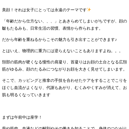
美顔！それは女子にとっては永遠のテーマです
「年齢だから仕方ない、、、」とあきらめてしまいがちですが、顔の
皺もたるみも、日常生活の習慣、表情から作られます。
だから年齢を重ねるからこその魅力も引き出すことができます♪
とはいえ、物理的に重力には逆らえないこともありますよね。。。
頚部の筋肉が硬くなる慢性の肩凝り、首凝りはお顔の土台となる広頚
筋がゆるみ、顔のたるみにつながりお顔を大きく見せてしまいます。
そこで、カッピングと推拿の手技を合わせたケアをすることでこりを
ほぐし血流がよくなり、代謝もあがり、むくみやくすみが消えて、お
肌も明るくなっていきます
まずは午前中は座学！
骨や筋肉、血液などの解剖やその働きを知ることで、身体のつながり