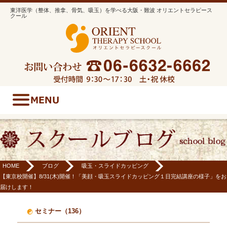
東洋医学（整体、推拿、骨気、吸玉）を学べる大阪・難波 オリエントセラピース
クール
HOME
ブログ
吸玉・スライドカッピング
【東京校開催】8/31(木)開催！「美顔・吸玉スライドカッピング１日完結講座の様子」をお
届けします！
セミナー（136）