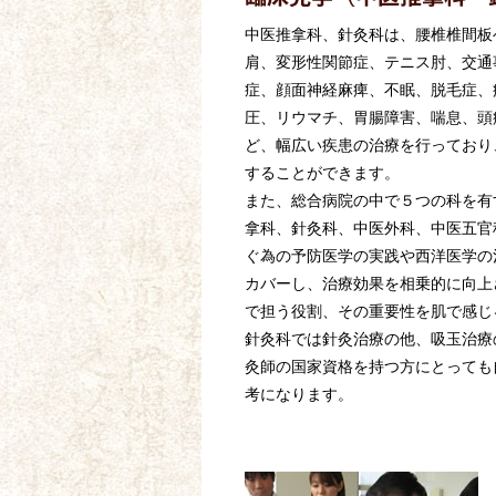
中医推拿科、針灸科は、腰椎椎間板
肩、変形性関節症、テニス肘、交通
症、顔面神経麻痺、不眠、脱毛症、
圧、リウマチ、胃腸障害、喘息、頭
ど、幅広い疾患の治療を行っており
することができます。
また、総合病院の中で５つの科を有
拿科、針灸科、中医外科、中医五官
ぐ為の予防医学の実践や西洋医学の
カバーし、治療効果を相乗的に向上
で担う役割、その重要性を肌で感じ
針灸科では針灸治療の他、吸玉治療
灸師の国家資格を持つ方にとっても
考になります。