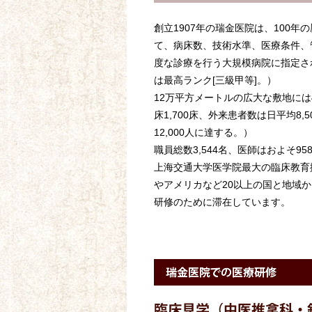
創立1907年の瑞金医院は、100年
て、病床数、技術水準、医療条件、
度な診療を行う大規模病院に指定さ
は最高ランク[三級甲等]。）
12万平方メートルの広大な敷地には
床1,700床、外来患者数は日平均8,
12,000人に達する。）
職員総数3,544名、医師はおよそ95
上海交通大学医学院最大の臨床教育
やアメリカなど20以上の国と地域
研修のために滞在しています。