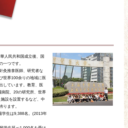
中華人民共和国成立後、国
の一つです。
針灸推拿医師、研究者な
び世界100余りの地域に医
出しています。教育、医
属病院、20の研究所、世界
た施設を設置するなど、中
誇ります。
生は9,388名。(2013年
学生延べ1,000名を受け