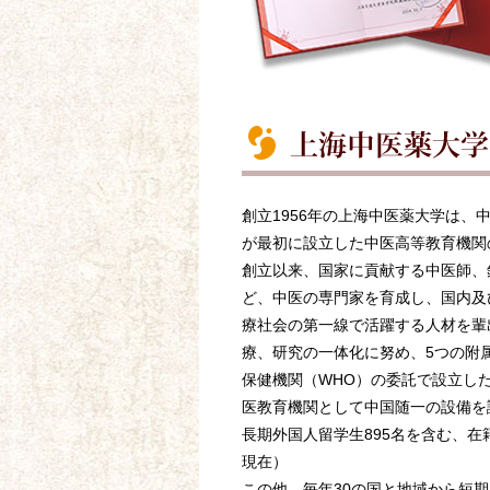
創立1956年の上海中医薬大学は、
が最初に設立した中医高等教育機関
創立以来、国家に貢献する中医師、
ど、中医の専門家を育成し、国内及
療社会の第一線で活躍する人材を輩
療、研究の一体化に努め、5つの附
保健機関（WHO）の委託で設立し
医教育機関として中国随一の設備を
長期外国人留学生895名を含む、在籍学
現在）
この他、毎年30の国と地域から短期留