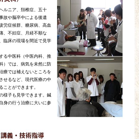
ヘルニア、頚椎症、五十
事故や脳卒中による後遺
疲労症候群、糖尿病、高血
痛、不妊症、月経不順な
、臨床の現場を間近で見学
する中医科（中医内科、推
科）では、病気を未然に防
治療では補えないところを
させるなど、現代医療の中
ることができます。
の様子も見学できます。鍼
自身の行う治療に大いに参