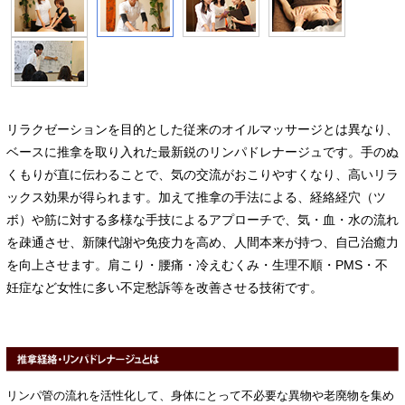
リラクゼーションを目的とした従来のオイルマッサージとは異なり、
ベースに推拿を取り入れた最新鋭のリンパドレナージュです。手のぬ
くもりが直に伝わることで、気の交流がおこりやすくなり、高いリラ
ックス効果が得られます。加えて推拿の手法による、経絡経穴（ツ
ボ）や筋に対する多様な手技によるアプローチで、気・血・水の流れ
を疎通させ、新陳代謝や免疫力を高め、人間本来が持つ、自己治癒力
を向上させます。肩こり・腰痛・冷えむくみ・生理不順・PMS・不
妊症など女性に多い不定愁訴等を改善させる技術です。
リンパ管の流れを活性化して、身体にとって不必要な異物や老廃物を集め