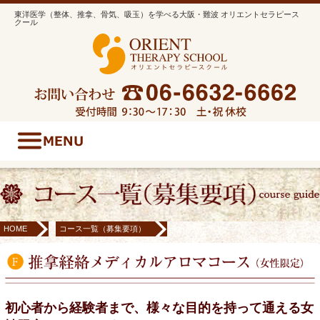
東洋医学（整体、推拿、骨気、吸玉）を学べる大阪・難波 オリエントセラピース
クール
HOME
コース一覧（募集要項）
推拿経絡メディカルアロマコース（女性限定）
初心者から経験者まで、様々な目的を持って通える女