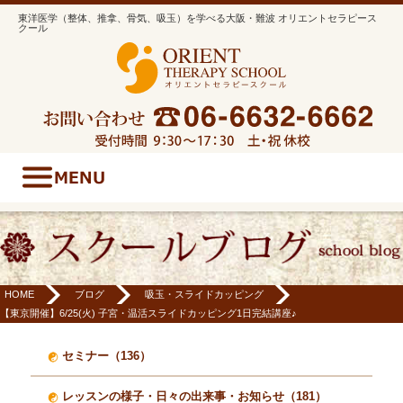
東洋医学（整体、推拿、骨気、吸玉）を学べる大阪・難波 オリエントセラピース
クール
HOME
ブログ
吸玉・スライドカッピング
【東京開催】6/25(火) 子宮・温活スライドカッピング1日完結講座♪
セミナー（136）
レッスンの様子・日々の出来事・お知らせ（181）