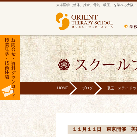
東洋医学（整体、推拿、骨気、吸玉）を学べる大阪・
HOME
ブログ
吸玉・スライドカ
１１月１１日 東京開催「美