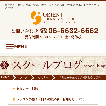
東洋医学（整体、推拿、骨気、吸玉）を学べる大阪・難波 オリエントセラピース
クール
HOME
ブログ
セミナー
4/2開催★中医推拿技術講習会の様子
セミナー（136）
レッスンの様子・日々の出来事・お知らせ（181）