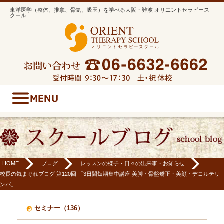
東洋医学（整体、推拿、骨気、吸玉）を学べる大阪・難波 オリエントセラピース
クール
HOME
ブログ
レッスンの様子・日々の出来事・お知らせ
校長の気まぐれブログ 第120回 「3日間短期集中講座 美脚・骨盤矯正・美顔・デコルテリ
ンパ」
セミナー（136）