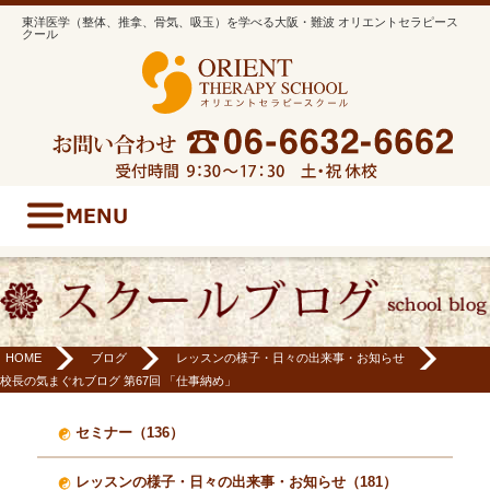
東洋医学（整体、推拿、骨気、吸玉）を学べる大阪・難波 オリエントセラピース
クール
HOME
ブログ
レッスンの様子・日々の出来事・お知らせ
校長の気まぐれブログ 第67回 「仕事納め」
セミナー（136）
レッスンの様子・日々の出来事・お知らせ（181）