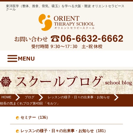
東洋医学（整体、推拿、骨気、吸玉）を学べる大阪・難波 オリエントセラピース
クール
HOME
ブログ
レッスンの様子・日々の出来事・お知らせ
校長の気まぐれブログ第43回 「モルツ」
セミナー（136）
レッスンの様子・日々の出来事・お知らせ（181）