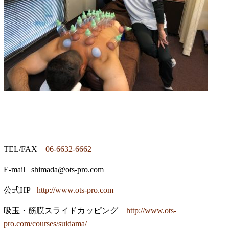
TEL/FAX
06-6632-6662
E-mail
shimada@ots-pro.com
公式
HP
http://www.ots-pro.com
吸玉・筋膜スライドカッピング
http://www.ots-
pro.com/courses/suidama/