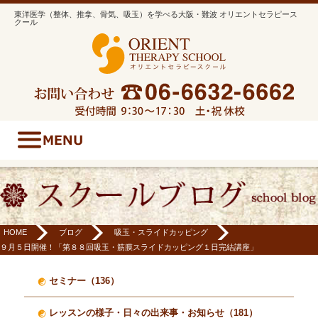
東洋医学（整体、推拿、骨気、吸玉）を学べる大阪・難波 オリエントセラピース
クール
HOME
ブログ
吸玉・スライドカッピング
９月５日開催！「第８８回吸玉・筋膜スライドカッピング１日完結講座」
セミナー（136）
レッスンの様子・日々の出来事・お知らせ（181）