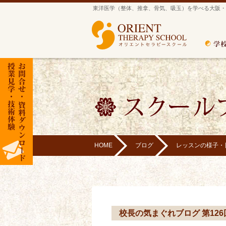
東洋医学（整体、推拿、骨気、吸玉）を学べる大阪・
HOME
ブログ
レッスンの様子・
校長の気まぐれブログ 第12