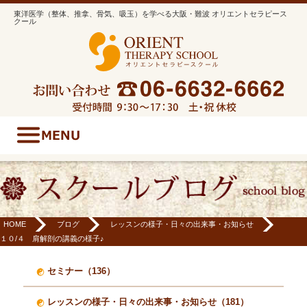
東洋医学（整体、推拿、骨気、吸玉）を学べる大阪・難波 オリエントセラピース
クール
HOME
ブログ
レッスンの様子・日々の出来事・お知らせ
１０/４ 肩解剖の講義の様子♪
セミナー（136）
レッスンの様子・日々の出来事・お知らせ（181）