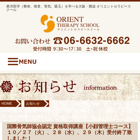
東洋医学（整体、推拿、骨気、吸玉）を学べる大阪・難波 オリエントセラピース
クール
HOME
お知らせ
国際骨気師協会認定 資格取得講座【小顔管理士コース】１０／２７（火）、２８（水）、
２９（木）受付終了致しました！
国際骨気師協会認定 資格取得講座【小顔管理士コース】
１０／２７（火）、２８（水）、２９（木）受付終了致
しました！