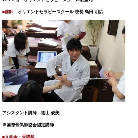
■
講師
オリエントセラピースクール 校長 島田 明広
アシスタント講師 徳山 俊美
※国際骨気師協会認定講師
■入学金・受講料