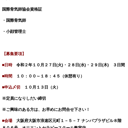
国際骨気師協会資格証
・国際骨気師
・小顔管理士
【募集要項】
■日時
令和２年１０
月２７
日(火)・２８日(水)・２９日(木) ３日間
■時間
１０：００～１８：４５（休憩有り）
■申込〆切
１０
月１３日（火）
※定員になりしだい締切
※ご興味のある方は、お早めにお問合せ下さい！
■会場
大阪府大阪市浪速区元町１－５－７ ナンバプラザビル８階
８０６号
オリエントセラピースクール教室内