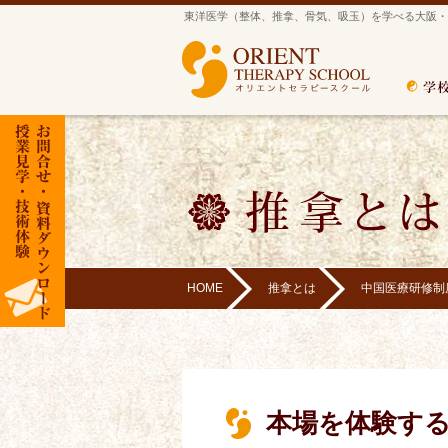
東洋医学（整体、推拿、骨気、吸玉）を学べる大阪・
HOME
推拿とは
中国医療研修制
本場を体験す