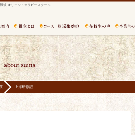
難波 オリエントセラピースクール
度
上海研修記
る