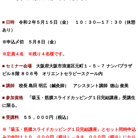
■ 日時
令和２年５
月１５日（金）
１０：３０―１７：３０（休憩
あり）
※申込〆切 ５月８日（金）
※定員４名 ※残り４名様です。
■ セミナー会場
大阪府大阪市浪速区元町１－５－７ ナンバプラザ
ビル８階 ８０６号
オリエントセラピースクール内
■ 講師
校長 島田 明広（鍼灸師） アシスタント講師 徳山 俊美
■ 参加資格
「吸玉・筋膜スライドカッピング１日完結講座」受講生
に限る。
■
受講料
５５，０００円（税込）
※「吸玉・筋膜スライドカッピング１日完結講座」とセット同時申込
みで合計１１０，０００円（税込）→９９，０００円（税込）になり