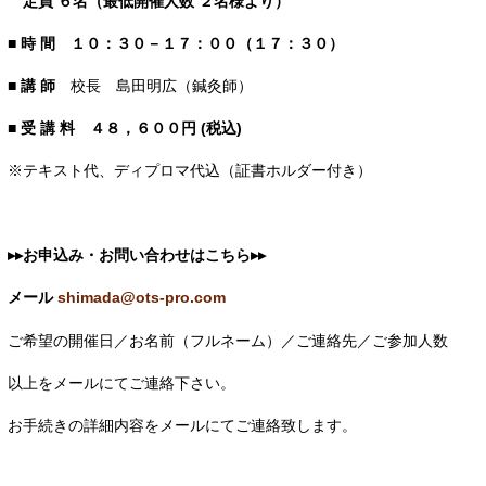
定員 ６名（最低開催人数 ２名様より）
■
時 間 １０：３０－１７：００（１７：３０）
■ 講 師
校長 島田明広（鍼灸師）
■ 受 講 料
４８，６００円 (税込)
※テキスト代、ディプロマ代込（証書ホルダー付き）
▸▸お申込み・お問い合わせはこちら
▸▸
メール
shimada@ots-pro.com
ご希望の開催日／お名前（フルネーム）／ご連絡先／ご参加人数
以上をメールにてご連絡下さい。
お手続きの詳細内容をメールにてご連絡致します。