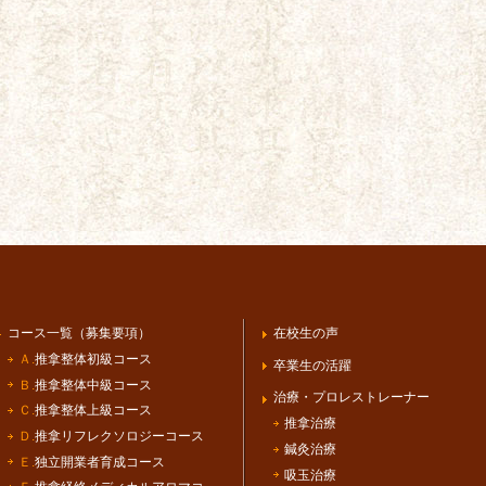
コース一覧（募集要項）
在校生の声
Ａ.
推拿整体初級コース
卒業生の活躍
Ｂ.
推拿整体中級コース
治療・プロレストレーナー
Ｃ.
推拿整体上級コース
推拿治療
Ｄ.
推拿リフレクソロジーコース
鍼灸治療
Ｅ.
独立開業者育成コース
吸玉治療