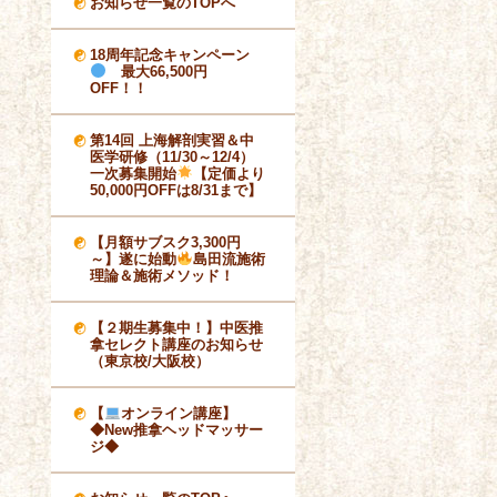
お知らせ一覧のTOPへ
18周年記念キャンペーン
最大66,500円
OFF！！
第14回 上海解剖実習＆中
医学研修（11/30～12/4）
一次募集開始
【定価より
50,000円OFFは8/31まで】
【月額サブスク3,300円
～】遂に始動
島田流施術
理論＆施術メソッド！
【２期生募集中！】中医推
拿セレクト講座のお知らせ
（東京校/大阪校）
【
オンライン講座】
◆New推拿ヘッドマッサー
ジ◆