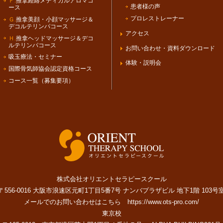
Ｆ.
推拿経絡メディカルアロマコ
患者様の声
ース
プロレストレーナー
Ｇ.
推拿美顔・小顔マッサージ＆
デコルテリンパコース
アクセス
Ｈ.
推拿ヘッドマッサージ＆デコ
ルテリンパコース
お問い合わせ・資料ダウンロード
吸玉療法・セミナー
体験・説明会
国際骨気師協会認定資格コース
コース一覧（募集要項）
株式会社オリエントセラピースクール
〒556-0016 大阪市浪速区元町1丁目5番7号 ナンバプラザビル 地下1階 103号
メールでのお問い合わせはこちら
https://www.ots-pro.com/
東京校