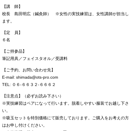
【講 師】
校長 島田明広（鍼灸師） ※女性の実技練習は、女性講師が担当し
ます。
【定 員】
６名
【ご持参品】
筆記用具／フェイスタオル／受講料
【ご予約、お問い合わせ先】
E-mail: shimada@ots-pro.com
TEL: ０６-６６３２-６６６２
【注意点】（必ずお読み下さい）
※実技練習はペアになって行います。脱着しやすい服装でお越し下さ
い。
※吸玉セットを特別価格にて販売しております。ご購入をお考えの方
はお申し付けください。