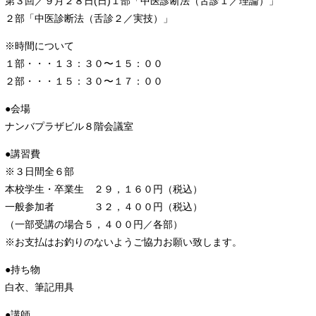
第３回／９月２８日(日)１部「中医診断法（舌診１／理論）」
２部「中医診断法（舌診２／実技）」
※時間について
１部・・・１３：３０〜１５：００
２部・・・１５：３０〜１７：００
●会場
ナンバプラザビル８階会議室
●講習費
※３日間全６部
本校学生・卒業生 ２９，１６０円（税込）
一般参加者 ３２，４００円（税込）
（一部受講の場合５，４００円／各部）
※お支払はお釣りのないようご協力お願い致します。
●持ち物
白衣、筆記用具
●講師