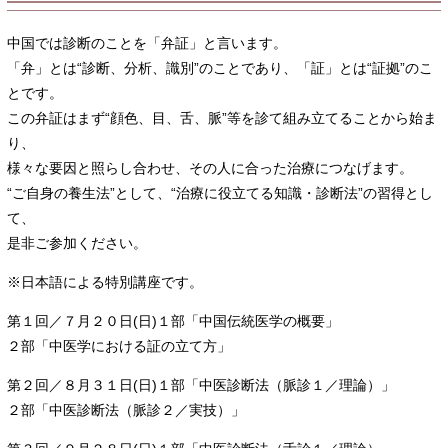
中国では診断のことを「弁証」と言います。
「弁」とは“診断、分析、識別”のことであり、「証」とは“証拠”のこ
とです。
この弁証はまず“顔色、目、舌、脈”等を診て組み立てることから始ま
り、
様々な要因と照らし合わせ、その人に合った治療につなげます。
“ご自身の養生法”として、“治療に役立てる知識・診断法”の習得とし
て、
是非ご参加ください。
※日本語による特別講座です。
第１回／７月２０日(日)１部「中国伝統医学の概要」
２部「中医学における証の立て方」
第２回／８月３１日(日)１部「中医診断法（脈診１／理論）」
２部「中医診断法（脈診２／実技）」