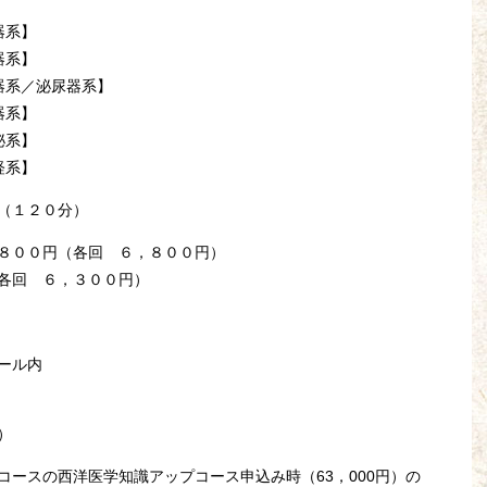
器系】
器系】
器系／泌尿器系】
器系】
泌系】
経系】
（１２０分）
８００円（各回 ６，８００円）
各回 ６，３００円）
ール内
）
ースの西洋医学知識アップコース申込み時（63，000円）の