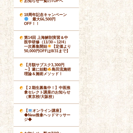
お知らせ一覧のTOPへ
18周年記念キャンペーン
最大66,500円
OFF！！
第14回 上海解剖実習＆中
医学研修（11/30～12/4）
一次募集開始
【定価より
50,000円OFFは8/31まで】
【月額サブスク3,300円
～】遂に始動
島田流施術
理論＆施術メソッド！
【２期生募集中！】中医推
拿セレクト講座のお知らせ
（東京校/大阪校）
【
オンライン講座】
◆New推拿ヘッドマッサー
ジ◆