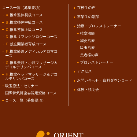
コース一覧（募集要項）
在校生の声
Ａ.
推拿整体初級コース
卒業生の活躍
Ｂ.
推拿整体中級コース
治療・プロレストレーナー
Ｃ.
推拿整体上級コース
推拿治療
Ｄ.
推拿リフレクソロジーコース
鍼灸治療
Ｅ.
独立開業者育成コース
吸玉治療
Ｆ.
推拿経絡メディカルアロマコ
患者様の声
ース
プロレストレーナー
Ｇ.
推拿美顔・小顔マッサージ＆
デコルテリンパコース
アクセス
Ｈ.
推拿ヘッドマッサージ＆デコ
ルテリンパコース
お問い合わせ・資料ダウンロード
吸玉療法・セミナー
体験・説明会
国際骨気師協会認定資格コース
コース一覧（募集要項）