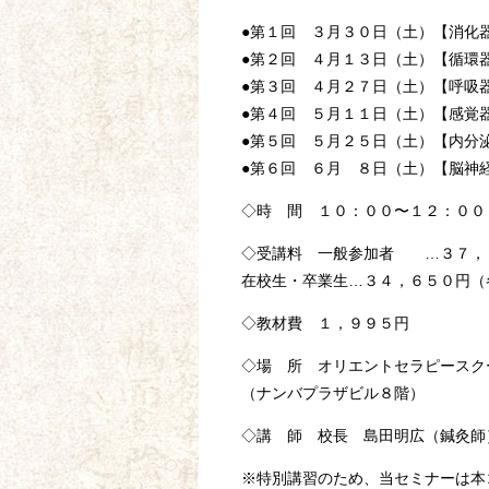
●第１回 ３月３０日（土）【消化
●第２回 ４月１３日（土）【循環
●第３回 ４月２７日（土）【呼吸
●第４回 ５月１１日（土）【感覚
●第５回 ５月２５日（土）【内分
●第６回 ６月 ８日（土）【脳神
◇時 間 １０：００〜１２：００
◇受講料 一般参加者 …３７，
在校生・卒業生…３４，６５０円（
◇教材費 １，９９５円
◇場 所 オリエントセラピースク
（ナンバプラザビル８階）
◇講 師 校長 島田明広（鍼灸師
※特別講習のため、当セミナーは本コ