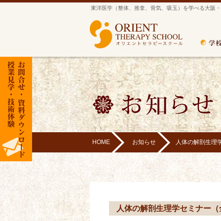
東洋医学（整体、推拿、骨気、吸玉）を学べる大阪・
HOME
お知らせ
人体の解剖生理
人体の解剖生理学セミナー（