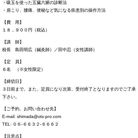
・吸玉を使った五臓六腑の診断法
・肩こり、腰痛、便秘など気になる疾患別の操作方法
【費 用】
１８，９００円（税込）
【講 師】
校長 島田明広（鍼灸師）／田中忍（女性講師）
【定 員】
６名 （※女性限定）
【締切日】
３日前まで。また、定員になり次第、受付終了となりますのでご了承
下さい。
【ご予約、お問い合わせ先】
E-mail: shimada@ots-pro.com
TEL: ０６-６６３２-６６６２
【注意点】