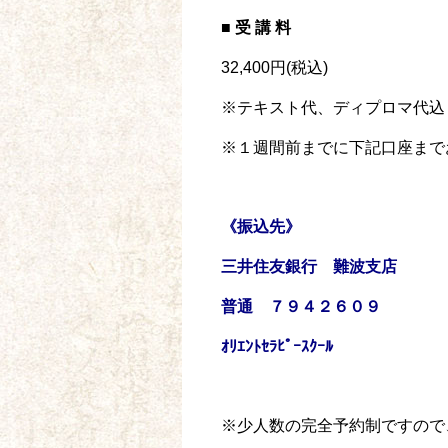
■ 受 講 料
32,400円(税込)
※テキスト代、ディプロマ代込
※１週間前までに下記口座まで
《振込先》
三井住友銀行 難波支店
普通 ７９４２６０９
ｵﾘｴﾝﾄｾﾗﾋﾟｰｽｸｰﾙ
※少人数の完全予約制ですので