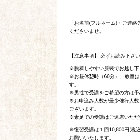
「お名前(フルネーム)・ご連絡
くださいませ。
【注意事項】 必ずお読み下さ
※脱着しやすい服装でお越し下
※お昼休憩時（60分）、教室
す。
※男性で受講をご希望の方は予
※お申込み人数が最少催行人数
ございます。
※素足での受講はご遠慮いただ
※復習受講は１回10,800円
お願いいたします。