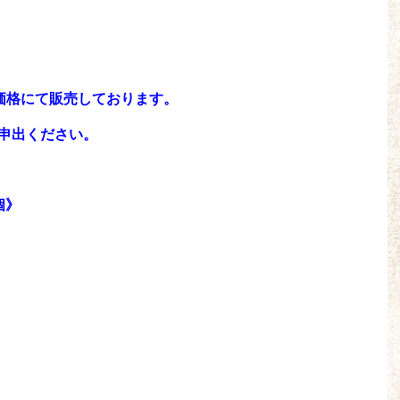
別価格にて販売しております。
申出ください。
個》