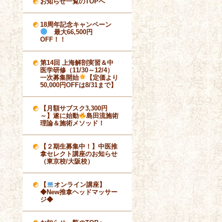
お知らせ一覧のTOPへ
18周年記念キャンペーン
最大66,500円
OFF！！
第14回 上海解剖実習＆中
医学研修（11/30～12/4）
一次募集開始
【定価より
50,000円OFFは8/31まで】
【月額サブスク3,300円
～】遂に始動
島田流施術
理論＆施術メソッド！
【２期生募集中！】中医推
拿セレクト講座のお知らせ
（東京校/大阪校）
【
オンライン講座】
◆New推拿ヘッドマッサー
ジ◆