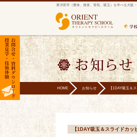
東洋医学（整体、推拿、骨気、吸玉）を学べる大阪・
HOME
お知らせ
【1DAY吸玉＆
【1DAY吸玉＆スライドカッ