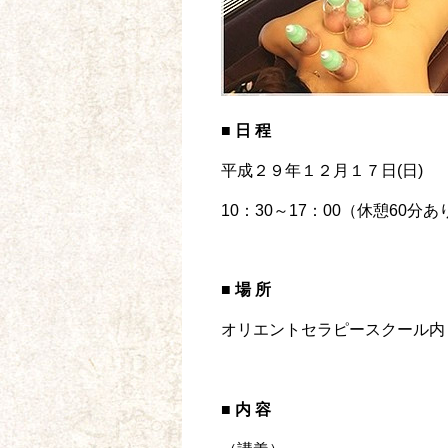
■ 日 程
平成２９年１２月１７日(日)
10：30～17：00（休憩60分あ
■ 場 所
オリエントセラピースクール内
■ 内 容