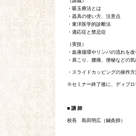
（講義）
・吸玉療法とは
・器具の使い方、注意点
・東洋医学的診断法
・適応症と禁忌症
（実技）
・血液循環やリンパの流れを改
・肩こり、腰痛、便秘などの気
・スライドカッピングの操作方
※セミナー終了後に、ディプロ
■ 講 師
校長 島田明広（鍼灸師）