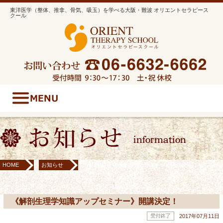
東洋医学（整体、推拿、骨気、吸玉）を学べる大阪・難波 オリエントセラピース
クール
HOME
お知らせ
《解剖生理学知識アップセミナー》開講決定！
《解剖生理学知識アップセミナー》開講決定！
2017年07月11日