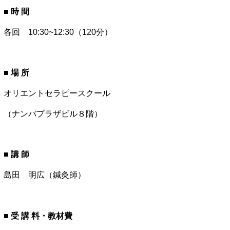
■ 時 間
各回 10:30~12:30（120分）
■ 場 所
オリエントセラピースクール
（ナンバプラザビル８階）
■ 講 師
島田 明広（鍼灸師）
■ 受 講 料・教材費