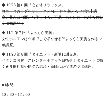
◆ 10/23 第６回『心と体リラックス』
ココロとカラダをリラックス♪心・体を整えるツボ集中講
座。美人は内面から作られる。不眠・ストレス・気持ちの安
定に効果的！
◆ 11/6 第７回『ふっくら美胸』
女性ホルモンはツボ押しで増やせる?!ふっくら美胸を作るツ
ボ講座。
◆ 11/20 第８回『ダイエット・新陳代謝促進』
ペタンコお腹・スレンダーボディを目指せ！ダイエットに効
く★食欲抑制や脂肪の燃焼・新陳代謝促進のツボ講座。
■ 時 間
10：30～12：00