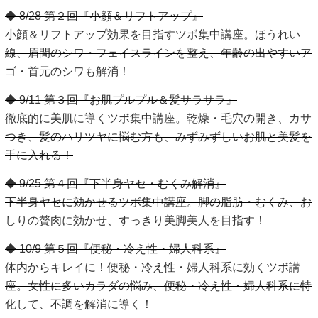
◆ 8/28 第２回『小顔＆リフトアップ』
小顔＆リフトアップ効果を目指すツボ集中講座。ほうれい
線、眉間のシワ・フェイスラインを整え、年齢の出やすいア
ゴ・首元のシワも解消！
◆ 9/11 第３回『お肌プルプル＆髪サラサラ』
徹底的に美肌に導くツボ集中講座。乾燥・毛穴の開き、カサ
つき、髪のハリツヤに悩む方も、みずみずしいお肌と美髪を
手に入れる！
◆ 9/25 第４回『下半身ヤセ・むくみ解消』
下半身ヤセに効かせるツボ集中講座。脚の脂肪・むくみ、お
しりの贅肉に効かせ、すっきり美脚美人を目指す！
◆ 10/9 第５回『便秘・冷え性・婦人科系』
体内からキレイに！便秘・冷え性・婦人科系に効くツボ講
座。女性に多いカラダの悩み、便秘・冷え性・婦人科系に特
化して、不調を解消に導く！