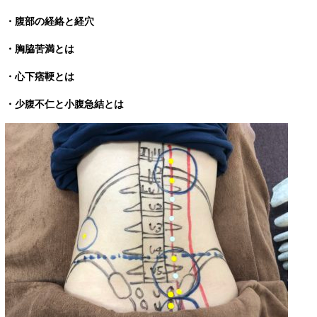
・腹部の経絡と経穴
・胸脇苦満とは
・心下痞鞕とは
・少腹不仁と小腹急結とは