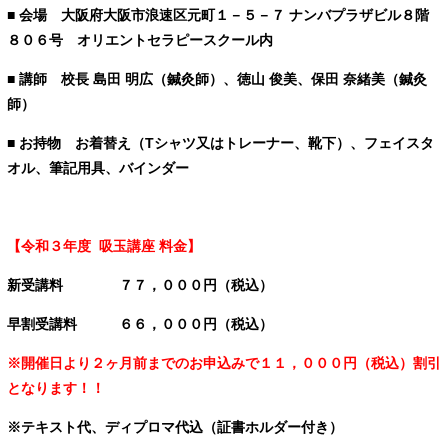
■ 会場 大阪府大阪市浪速区元町１－５－７ ナンバプラザビル８階
８０６号
オリエントセラピースクール内
■ 講師 校長 島田 明広（鍼灸師）、
徳山 俊美、保田 奈緒美（鍼灸
師）
■ お持物 お着替え（Tシャツ又はトレーナー、靴下）、フェイスタ
オル、筆記用具、バインダー
【令和３年度 吸玉講座 料金】
新受講料 ７７，０００円（税込）
早割受講料 ６６，０００円（税込）
※開催日より２ヶ月前までのお申込みで１１，０００円（税込）割引
となります！！
※テキスト代、ディプロマ代込（証書ホルダー付き）