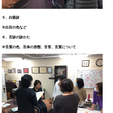
５、白眼診
※白目の色など
６、舌診の診かた
※舌質の色、舌体の形態、舌苔、舌質について