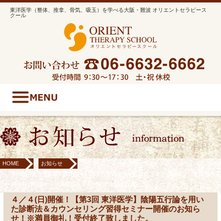
東洋医学（整体、推拿、骨気、吸玉）を学べる大阪・難波 オリエントセラピース
クール
HOME
お知らせ
４／４(日)開催！【第3回 東洋医学】陰陽五行論を用いた診断法＆カウンセリング習得セミ
ナー開催のお知らせ！※満員御礼！受付終了致しました。
４／４(日)開催！【第3回 東洋医学】陰陽五行論を用い
た診断法＆カウンセリング習得セミナー開催のお知ら
せ！※満員御礼！受付終了致しました。