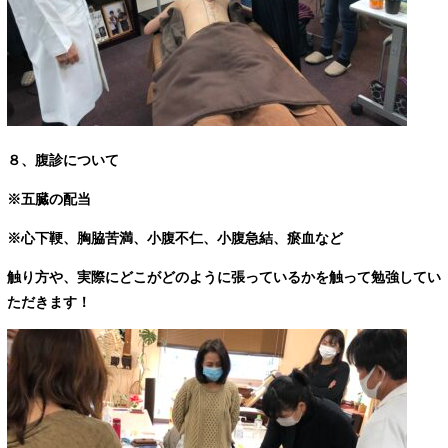
８、腹診について
※五臓の配当
※心下鞕、胸脇苦満、小腹不仁、小腹急結、瘀血など
触り方や、実際にどこがどのように張っているかを触って勉強してい
ただきます！