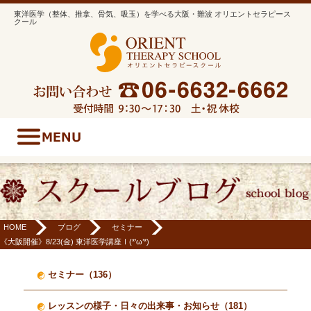
東洋医学（整体、推拿、骨気、吸玉）を学べる大阪・難波 オリエントセラピース
クール
HOME
ブログ
セミナー
《大阪開催》8/23(金) 東洋医学講座Ⅰ(*’ω’*)
セミナー（136）
レッスンの様子・日々の出来事・お知らせ（181）